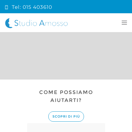
Tel: 015 403610
info@studioamosso.it
HOME
PRIMA VISITA
CHI SIAMO
COSA FACCIAMO
COME POSSIAMO
PRONTO SOCCORSO
AIUTARTI?
BLOG ODONTOIATRICO
SCOPRI DI PIÙ
CONTATTI