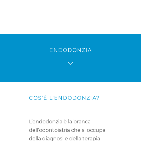
Tel: 015 403610
info@studioamosso.it
HOME
ENDODONZIA
PRIMA VISITA
CHI SIAMO
COSA FACCIAMO
COS’È L’ENDODONZIA?
PRONTO SOCCORSO
BLOG ODONTOIATRICO
L’endodonzia è la branca
CONTATTI
dell’odontoiatria che si occupa
della diagnosi e della terapia