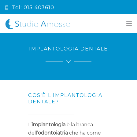
Tel: 015 403610
info@studioamosso.it
HOME
IMPLANTOLOGIA DENTALE
PRIMA VISITA
CHI SIAMO
COSA FACCIAMO
COS'È L'IMPLANTOLOGIA
PRONTO SOCCORSO
DENTALE?
BLOG ODONTOIATRICO
L’
implantologia
è la branca
CONTATTI
dell’
odontoiatria
che ha come