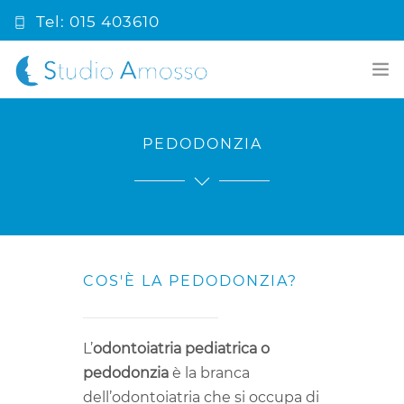
Tel: 015 403610
info@studioamosso.it
HOME
PEDODONZIA
PRIMA VISITA
CHI SIAMO
COSA FACCIAMO
COS'È LA PEDODONZIA?
PRONTO SOCCORSO
BLOG ODONTOIATRICO
L’
odontoiatria pediatrica o
CONTATTI
pedodonzia
è la branca
dell’odontoiatria che si occupa di