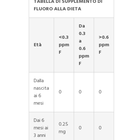
TABELLA DI SUPPLEMENTO DI
FLUORO ALLA DIETA
Da
0.3
<0.3
>0.6
a
Età
ppm
ppm
0.6
F
F
ppm
F
Dalla
nascita
0
0
0
ai 6
mesi
Dai 6
0.25
mesi ai
0
0
mg
3 anni