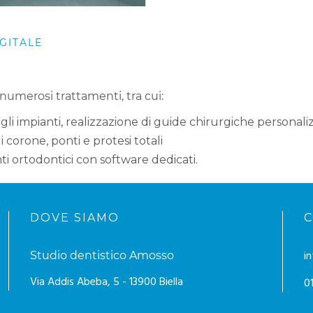
GITALE
 numerosi trattamenti, tra cui:
egli impianti, realizzazione di guide chirurgiche personali
 corone, ponti e protesi totali
ti ortodontici con software dedicati.
DOVE SIAMO
C
i
Studio dentistico Amosso
Via Addis Abeba, 5 - 13900 Biella
0