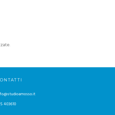
zzate.
ONTATTI
nfo@studioamosso.it
15 403610