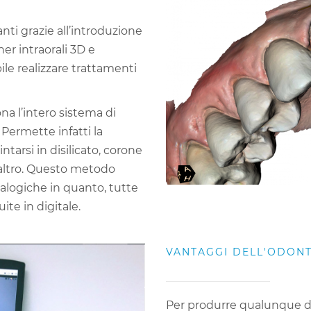
nti grazie all’introduzione
ner intraorali 3D e
ile realizzare trattamenti
ona l’intero sistema di
 Permette infatti la
ntarsi in disilicato, corone
o altro. Questo metodo
nalogiche in quanto, tutte
ite in digitale.
VANTAGGI DELL'ODONT
Per produrre qualunque di