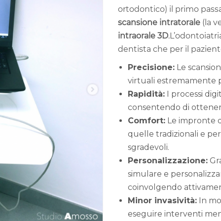
ortodontico) il primo pass
scansione intratorale
(la 
intraorale 3D
.L’odontoiatri
dentista che per il pazient
Precisione:
Le scansion
virtuali estremamente p
Rapidità:
I processi digi
consentendo di ottenere
Comfort:
Le impronte di
quelle tradizionali e per
sgradevoli.
Personalizzazione:
Gra
simulare e personalizzar
coinvolgendo attivament
Minor invasività:
In mol
eseguire interventi meno