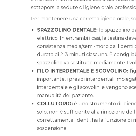
sottoporsi a sedute di igiene orale professio
Per mantenere una corretta igiene orale, so
SPAZZOLINO DENTALE:
lo spazzolino 
elettrico. In entrambi i casi, la testina de
consistenza media/semi-morbida. I denti d
durata di 2-3 minuti ciascuna. È consigliab
spazzolino va sostituito mediamente 1 vol
FILO INTERDENTALE E SCOVOLINO:
l’
importante, i presidi interdentali impiegati
interdentale e gli scovolini e vengono scel
manualità del paziente.
COLLUTORIO:
è uno strumento di igiene 
solo, non è sufficiente alla rimozione de
correttamente i denti, ha la funzione di ri
sospensione.