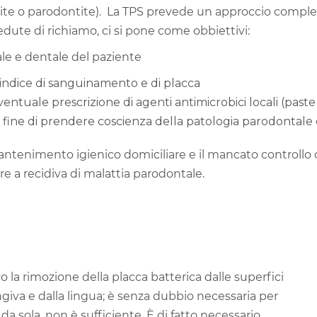
te o parodontite). La TPS prevede un approccio compless
edute di richiamo, ci si pone come obbiettivi:
le e dentale del paziente
ndice di sanguinamento e di placca
ntuale prescrizione di agenti antimicrobici locali (paste d
 fine di prendere coscienza della patologia parodontale 
antenimento igienico domiciliare e il mancato controllo d
e a recidiva di malattia parodontale.
o la rimozione della placca batterica dalle superfici
engiva e dalla lingua; è senza dubbio necessaria per
da sola, non è sufficiente. È di fatto necessario