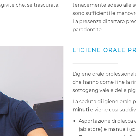
givite che, se trascurata,
tenacemente adeso alle su
sono sufficienti le manovr
La presenza di tartaro pre
parodontite.
L'IGIENE ORALE P
L’igiene orale professiona
che hanno come fine la rim
sottogengivale e delle pi
La seduta di igiene orale
minuti
e viene così suddiv
Asportazione di placca 
(ablatore) e manuali (sc