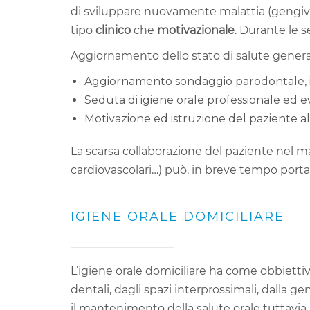
di sviluppare nuovamente malattia (gengivi
tipo
clinico
che
motivazionale
. Durante le s
Aggiornamento dello stato di salute genera
Aggiornamento sondaggio parodontale, i
Seduta di igiene orale professionale ed eve
Motivazione ed istruzione del paziente al
La scarsa collaborazione del paziente nel m
cardiovascolari…) può, in breve tempo portar
IGIENE ORALE DOMICILIARE
L’igiene orale domiciliare ha come obbiettiv
dentali, dagli spazi interprossimali, dalla g
il mantenimento della salute orale tuttavia, 