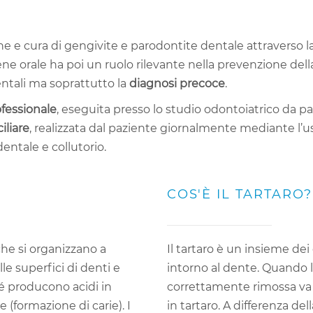
ne e cura di gengivite e parodontite dentale attraverso l
iene orale ha poi un ruolo rilevante nella prevenzione dell
 dentali ma soprattutto la
diagnosi precoce
.
ofessionale
, eseguita presso lo studio odontoiatrico da pa
iliare
, realizzata dal paziente giornalmente mediante l’u
dentale e collutorio.
COS'È IL TARTARO?
che si organizzano a
Il tartaro è un insieme de
e superfici di denti e
intorno al dente. Quando l
é producono acidi in
correttamente rimossa va 
 (formazione di carie). I
in tartaro. A differenza dell