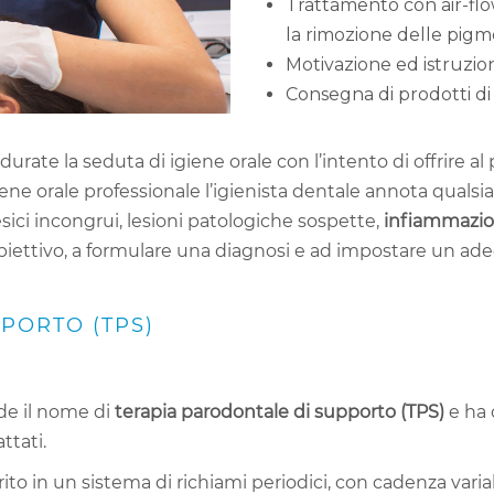
Trattamento con air-fl
la rimozione delle pigmen
Motivazione ed istruzion
Consegna di prodotti di 
urate la seduta di igiene orale con l’intento di offrire 
iene orale professionale l’igienista dentale annota qualsi
sici incongrui, lesioni patologiche sospette,
infiammazion
biettivo, a formulare una diagnosi e ad impostare un ad
PORTO (TPS)
de il nome di
terapia parodontale di supporto (TPS)
e ha 
ttati.
erito in un sistema di richiami periodici, con cadenza varia