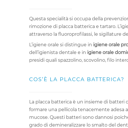
Questa specialità si occupa della prevenzio
rimozione di placca batterica e tartaro. L’ig
attraverso la fluoroprofilassi, le sigillature
L’igiene orale si distingue in
igiene orale pr
dell’igienista dentale e in
igiene orale domic
presidi quali spazzolino, scovolino, filo inter
COS’È LA PLACCA BATTERICA?
La placca batterica è un insieme di batteri 
formare una pellicola tenacemente adesa all
mucose. Questi batteri sono dannosi poich
grado di demineralizzare lo smalto del dente