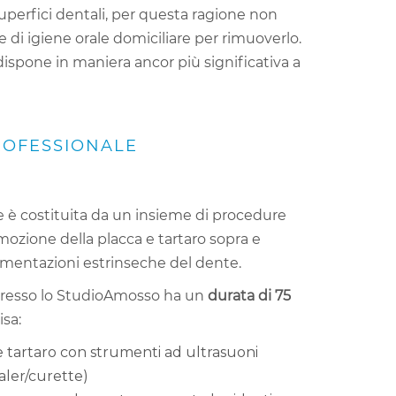
perfici dentali, per questa ragione non
e di igiene orale domiciliare per rimuoverlo.
dispone in maniera ancor più significativa a
ROFESSIONALE
le è costituita da un insieme di procedure
ozione della placca e tartaro sopra e
gmentazioni estrinseche del dente.
 presso lo StudioAmosso ha un
durata di 75
isa:
e tartaro con strumenti ad ultrasuoni
aler/curette)