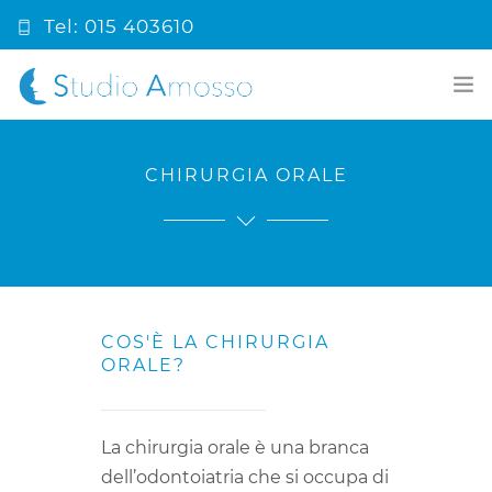
Tel: 015 403610
info@studioamosso.it
HOME
CHIRURGIA ORALE
PRIMA VISITA
CHI SIAMO
COSA FACCIAMO
COS'È LA CHIRURGIA
PRONTO SOCCORSO
ORALE?
BLOG ODONTOIATRICO
La chirurgia orale è una branca
CONTATTI
dell’odontoiatria che si occupa di